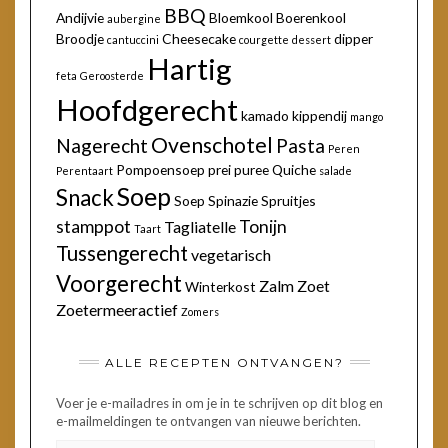
BBQ
Andijvie
Bloemkool
Boerenkool
aubergine
Broodje
Cheesecake
dipper
cantuccini
courgette
dessert
Hartig
feta
Geroosterde
Hoofdgerecht
kamado
kippendij
mango
Ovenschotel
Nagerecht
Pasta
Peren
Pompoensoep
prei
puree
Quiche
Perentaart
salade
Soep
Snack
Soep
Spinazie
Spruitjes
stamppot
Tonijn
Tagliatelle
Taart
Tussengerecht
vegetarisch
Voorgerecht
Zalm
Zoet
Winterkost
Zoetermeeractief
Zomers
ALLE RECEPTEN ONTVANGEN?
Voer je e-mailadres in om je in te schrijven op dit blog en
e-mailmeldingen te ontvangen van nieuwe berichten.
E-