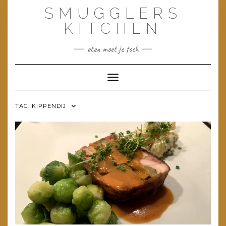
Doorgaan
SMUGGLERS
naar
inhoud
KITCHEN
eten moet je toch
Toggle navigatie
TAG:
KIPPENDIJ