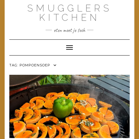
Doorgaan
SMUGGLERS
naar
inhoud
KITCHEN
eten moet je toch
Toggle navigatie
TAG:
POMPOENSOEP