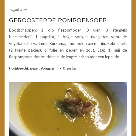
26 juni 2019
GEROOSTERDE POMPOENSOEP
Boodschappen: 1 kilo flespompoen, 3 uien, 3 stengels
bleekselderij, 1 paprika, 1 bakje spekjes (weglaten voor de
vegetarische variant), Kurkuma, knoflook, rozemarijn, kokosmelk
(2 kleine pakjes), olijfolie en peper en zout. Stap 1: snij de
flespompoen doormidden in de lengte. schep met een lepel de
…
Hoofdgerecht
,
Soepen
,
Voorgerecht
-
0 reacties