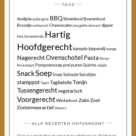
TAGS
BBQ
Andijvie
Bloemkool
Boerenkool
aubergine
Broodje
Cheesecake
dipper
cantuccini
courgette
dessert
Hartig
feta
Geroosterde
Hoofdgerecht
kamado
kippendij
mango
Ovenschotel
Nagerecht
Pasta
Peren
Pompoensoep
prei
puree
Quiche
Perentaart
salade
Soep
Snack
Soep
Spinazie
Spruitjes
stamppot
Tonijn
Tagliatelle
Taart
Tussengerecht
vegetarisch
Voorgerecht
Zalm
Zoet
Winterkost
Zoetermeeractief
Zomers
ALLE RECEPTEN ONTVANGEN?
Voer je e-mailadres in om je in te schrijven op dit blog en