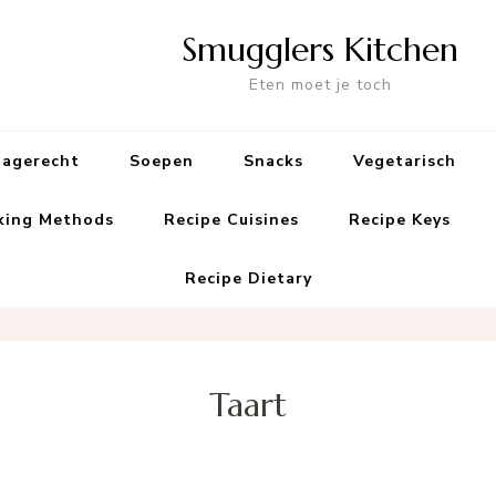
Smugglers Kitchen
Eten moet je toch
agerecht
Soepen
Snacks
Vegetarisch
king Methods
Recipe Cuisines
Recipe Keys
Recipe Dietary
Taart