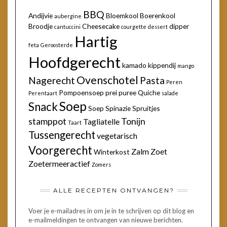
BBQ
Andijvie
Bloemkool
Boerenkool
aubergine
Broodje
Cheesecake
dipper
cantuccini
courgette
dessert
Hartig
feta
Geroosterde
Hoofdgerecht
kamado
kippendij
mango
Ovenschotel
Nagerecht
Pasta
Peren
Pompoensoep
prei
puree
Quiche
Perentaart
salade
Soep
Snack
Soep
Spinazie
Spruitjes
stamppot
Tonijn
Tagliatelle
Taart
Tussengerecht
vegetarisch
Voorgerecht
Zalm
Zoet
Winterkost
Zoetermeeractief
Zomers
ALLE RECEPTEN ONTVANGEN?
Voer je e-mailadres in om je in te schrijven op dit blog en
e-mailmeldingen te ontvangen van nieuwe berichten.