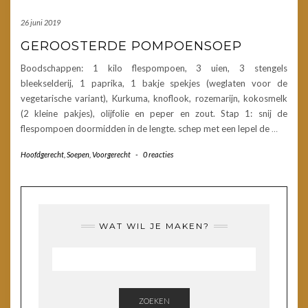
26 juni 2019
GEROOSTERDE POMPOENSOEP
Boodschappen: 1 kilo flespompoen, 3 uien, 3 stengels
bleekselderij, 1 paprika, 1 bakje spekjes (weglaten voor de
vegetarische variant), Kurkuma, knoflook, rozemarijn, kokosmelk
(2 kleine pakjes), olijfolie en peper en zout. Stap 1: snij de
flespompoen doormidden in de lengte. schep met een lepel de
…
Hoofdgerecht
,
Soepen
,
Voorgerecht
-
0 reacties
WAT WIL JE MAKEN?
ZOEKEN