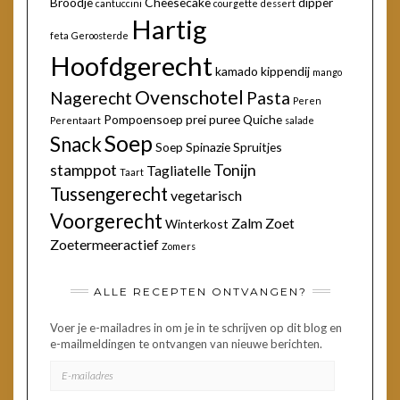
Broodje
Cheesecake
dipper
cantuccini
courgette
dessert
Hartig
feta
Geroosterde
Hoofdgerecht
kamado
kippendij
mango
Ovenschotel
Nagerecht
Pasta
Peren
Pompoensoep
prei
puree
Quiche
Perentaart
salade
Soep
Snack
Soep
Spinazie
Spruitjes
stamppot
Tonijn
Tagliatelle
Taart
Tussengerecht
vegetarisch
Voorgerecht
Zalm
Zoet
Winterkost
Zoetermeeractief
Zomers
ALLE RECEPTEN ONTVANGEN?
Voer je e-mailadres in om je in te schrijven op dit blog en
e-mailmeldingen te ontvangen van nieuwe berichten.
E-
MAILADRES