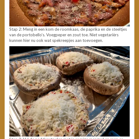
Stap 2: Meng in een kom de roomkaas, de paprika en de steeltjes
van de portobello’s. Voegpeper en zout toe. Niet vegetariërs
kunnen hier nu ook wat spekreepjes aan toevoegen.