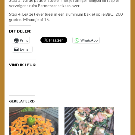
Stap 3: Vul de paddenstoelen met je romige mengsel en rasp er
vervolgens ruim Parmezaanse kaas over.
Stap 4: Leg ze ( eventueel in een aluminium bakje) op je BBQ, 200
graden. Minuutje of 15.
DIT DELEN:
Print
WhatsApp
E-mail
VIND IK LEUK:
GERELATEERD