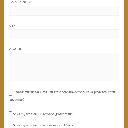
E-MAILADRES
*
SITE
REACTIE
Bewaar mijn naam, e-mail, en site in deze browser voor de volgende keer dat ik
reactie geef.
Stuur mij een e-mail als er vervolgreacties zijn.
Stuur mij een e-mail als er nieuwe berichten zijn.