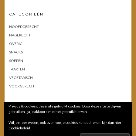
CATEGORIEËN
HOOFDGERECHT
NAGERECHT
OVERIG
SNACKS
SOEPEN
TAARTEN
VEGETARISCH
VOORGERECHT
Privacy & cookies: deze site gebruikt cookies. Door deze site te blijven
gebruiken, ga je akkoord met het gebruik hiervan.
Wil je meer weten, ook over hoe je cookies kunt beheren, kijk dan hier:
Cookiebeleid
Copyright © 2026 Smugglers Kitchen