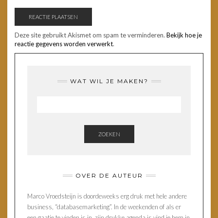
Deze site gebruikt Akismet om spam te verminderen.
Bekijk hoe je
reactie gegevens worden verwerkt
.
WAT WIL JE MAKEN?
ZOEKEN
OVER DE AUTEUR
Marco Vroedsteijn is doordeweeks erg druk met hele andere
business, “databasemarketing”. In de weekenden of als er
een gaatje te vinden is in zijn drukke agenda is vind je hem in