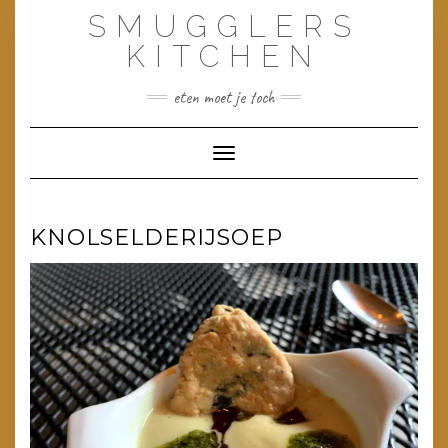
Doorgaan
SMUGGLERS
naar
inhoud
KITCHEN
eten moet je toch
Toggle navigatie
KNOLSELDERIJSOEP