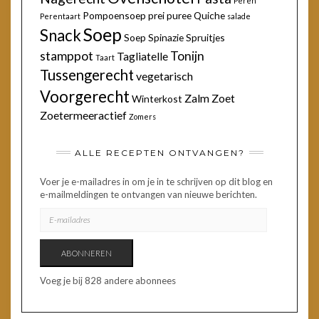
Peren
Pompoensoep
prei
puree
Quiche
Perentaart
salade
Soep
Snack
Soep
Spinazie
Spruitjes
stamppot
Tonijn
Tagliatelle
Taart
Tussengerecht
vegetarisch
Voorgerecht
Zalm
Zoet
Winterkost
Zoetermeeractief
Zomers
ALLE RECEPTEN ONTVANGEN?
Voer je e-mailadres in om je in te schrijven op dit blog en
e-mailmeldingen te ontvangen van nieuwe berichten.
E-
MAILADRES
ABONNEREN
Voeg je bij 828 andere abonnees