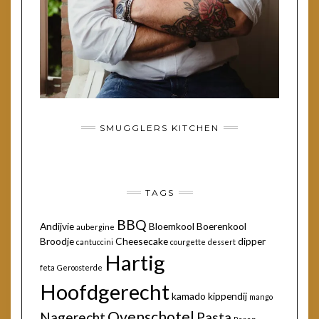
SMUGGLERS KITCHEN
TAGS
BBQ
Andijvie
Bloemkool
Boerenkool
aubergine
Broodje
Cheesecake
dipper
cantuccini
courgette
dessert
Hartig
feta
Geroosterde
Hoofdgerecht
kamado
kippendij
mango
Ovenschotel
Nagerecht
Pasta