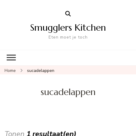
Smugglers Kitchen
Eten moet je toch
Home
sucadelappen
sucadelappen
Tonen
1 resultaat(en)