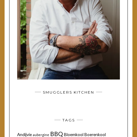
SMUGGLERS KITCHEN
TAGS
BBQ
Andijvie
Bloemkool
Boerenkool
aubergine