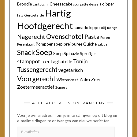
Broodje
Cheesecake
dipper
cantuccini
courgette
dessert
Hartig
feta
Geroosterde
Hoofdgerecht
kamado
kippendij
mango
Ovenschotel
Nagerecht
Pasta
Peren
Pompoensoep
prei
puree
Quiche
Perentaart
salade
Soep
Snack
Soep
Spinazie
Spruitjes
stamppot
Tonijn
Tagliatelle
Taart
Tussengerecht
vegetarisch
Voorgerecht
Zalm
Zoet
Winterkost
Zoetermeeractief
Zomers
ALLE RECEPTEN ONTVANGEN?
Voer je e-mailadres in om je in te schrijven op dit blog en
e-mailmeldingen te ontvangen van nieuwe berichten.
E-
MAILADRES