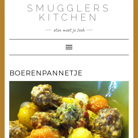
Doorgaan
SMUGGLERS
naar
inhoud
KITCHEN
eten moet je toch
Toggle navigatie
BOERENPANNETJE