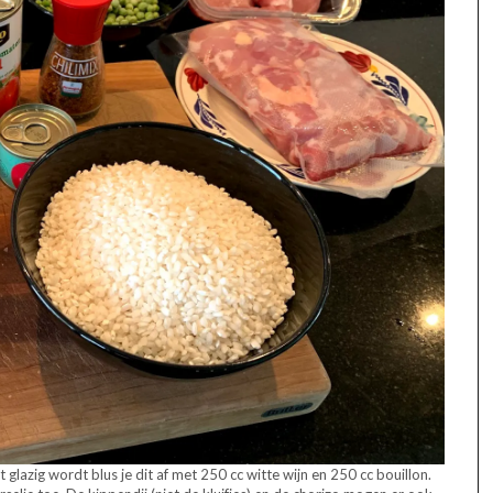
t glazig wordt blus je dit af met 250 cc witte wijn en 250 cc bouillon.