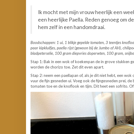
Ik mocht met mijn vrouw heerlijk een week
een heerlijke Paella. Reden genoeg om de
hem zelf in een handomdraai.
Boodschappen: 1 ui, 1 blikje gepelde tomaten, 3 teentjes knoflook
paar kipkluifjes, paella rijst (gewoon bij de Jumbo of AH), chilipo
bladpeterselie, 100 gram diepvries doperwten, 100 gram, snijbo
Stap 1: Bak in een wok of koekenpan de in grove stukken ges
worden de chorizo toe. Zet dit even apart.
Stap 2: neem een paellapan of, als je dit niet hebt, een wok
vuur de fijn gesneden ui. Voeg ook de fijngesneden prei, de
tomaten toe en de knoflook en tijm. Dit heet een sofrito. Oft