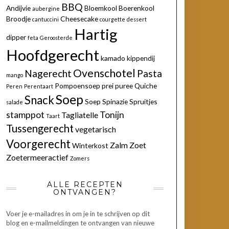
BBQ
Andijvie
Bloemkool
Boerenkool
aubergine
Broodje
Cheesecake
cantuccini
courgette
dessert
Hartig
dipper
feta
Geroosterde
Hoofdgerecht
kamado
kippendij
Ovenschotel
Nagerecht
Pasta
mango
Pompoensoep
prei
puree
Quiche
Peren
Perentaart
Soep
Snack
Soep
Spinazie
Spruitjes
salade
stamppot
Tonijn
Tagliatelle
Taart
Tussengerecht
vegetarisch
Voorgerecht
Zalm
Zoet
Winterkost
Zoetermeeractief
Zomers
ALLE RECEPTEN
ONTVANGEN?
Voer je e-mailadres in om je in te schrijven op dit
blog en e-mailmeldingen te ontvangen van nieuwe