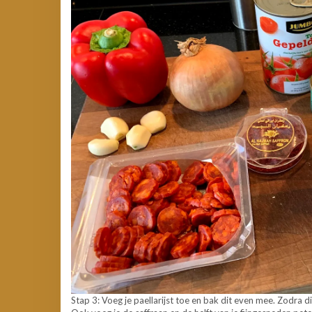
Stap 3: Voeg je paellarijst toe en bak dit even mee. Zodra di