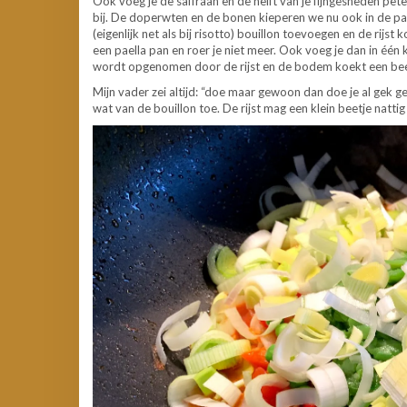
Ook voeg je de saffraan en de helft van je fijngesneden pete
bij. De doperwten en de bonen kieperen we nu ook in de pa
(eigenlijk net als bij risotto) bouillon toevoegen en de rijst 
een paella pan en roer je niet meer. Ook voeg je dan in één k
wordt opgenomen door de rijst en de bodem koekt een beetj
Mijn vader zei altijd: “doe maar gewoon dan doe je al gek g
wat van de bouillon toe. De rijst mag een klein beetje nattig 