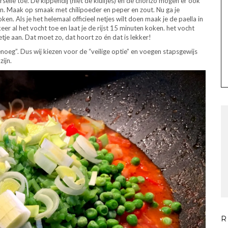
rselie toe. De kippendij (niet de kluifjes) en de chorizo mogen er ook
n. Maak op smaak met chilipoeder en peper en zout. Nu ga je
koken. Als je het helemaal officieel netjes wilt doen maak je de paella in
eer al het vocht toe en laat je de rijst 15 minuten koken. het vocht
e aan. Dat moet zo, dat hoort zo én dat is lekker!
enoeg”. Dus wij kiezen voor de “veilige optie” en voegen stapsgewijs
zijn.
R