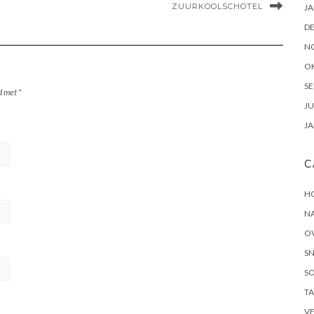
ZUURKOOLSCHOTEL
JA
D
N
O
SE
rd met
*
JU
JA
C
H
N
O
S
S
T
V