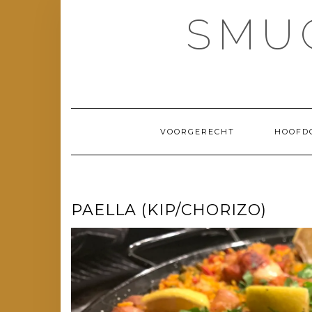
Doorgaan
SMU
naar
inhoud
VOORGERECHT
HOOFD
PAELLA (KIP/CHORIZO)