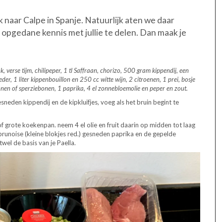
 naar Calpe in Spanje. Natuurlijk aten we daar
 opgedane kennis met jullie te delen. Dan maak je
, verse tijm, chilipeper, 1 tl Saffraan, chorizo, 500 gram kippendij, een
eder, 1 liter kippenbouillon en 250 cc witte wijn, 2 citroenen, 1 prei, bosje
nen of sperziebonen, 1 paprika, 4 el zonnebloemolie en peper en zout.
neden kippendij en de kipkluifjes, voeg als het bruin begint te
 of grote koekenpan. neem 4 el olie en fruit daarin op midden tot laag
 brunoise (kleine blokjes red.) gesneden paprika en de gepelde
wel de basis van je Paella.