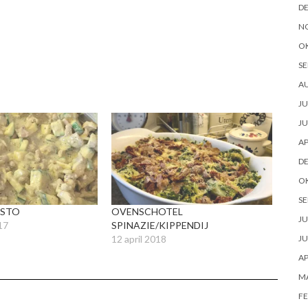
D
N
O
SE
A
JU
JU
AP
D
O
SE
ESTO
OVENSCHOTEL
JU
17
SPINAZIE/KIPPENDIJ
12 april 2018
JU
AP
M
FE