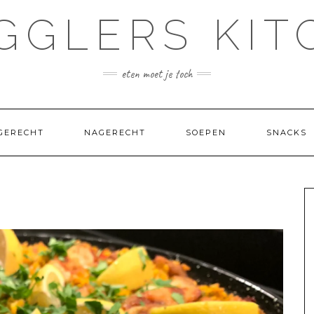
GGLERS KIT
eten moet je toch
GERECHT
NAGERECHT
SOEPEN
SNACKS