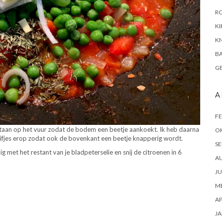
R
KI
KN
B
G
A
FE
n staan op het vuur zodat de bodem een beetje aankoekt. Ik heb daarna
O
uifjes erop zodat ook de bovenkant een beetje knapperig wordt.
SE
g met het restant van je bladpeterselie en snij de citroenen in 6
A
JU
ME
AP
JA