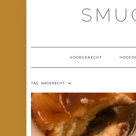
Doorgaan
SMU
naar
inhoud
VOORGERECHT
HOOFD
TAG:
NAGERECHT