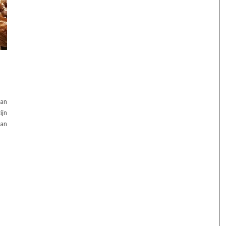
dan
ijn
van