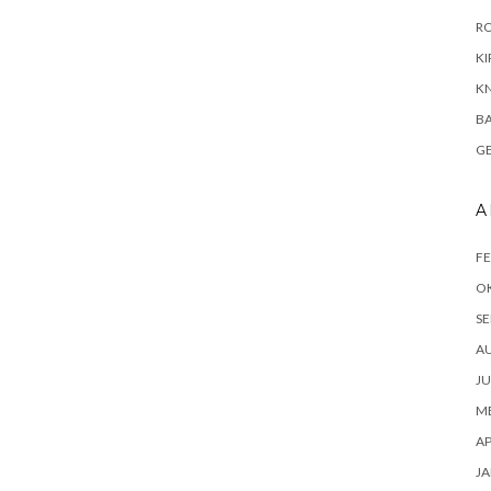
R
KI
KN
B
G
A
FE
O
SE
A
JU
ME
AP
JA