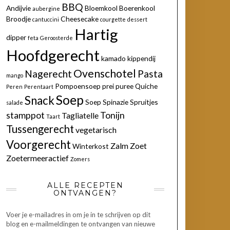
BBQ
Andijvie
Bloemkool
Boerenkool
aubergine
Broodje
Cheesecake
cantuccini
courgette
dessert
Hartig
dipper
feta
Geroosterde
Hoofdgerecht
kamado
kippendij
Ovenschotel
Nagerecht
Pasta
mango
Pompoensoep
prei
puree
Quiche
Peren
Perentaart
Soep
Snack
Soep
Spinazie
Spruitjes
salade
stamppot
Tonijn
Tagliatelle
Taart
Tussengerecht
vegetarisch
Voorgerecht
Zalm
Zoet
Winterkost
Zoetermeeractief
Zomers
ALLE RECEPTEN
ONTVANGEN?
Voer je e-mailadres in om je in te schrijven op dit
blog en e-mailmeldingen te ontvangen van nieuwe