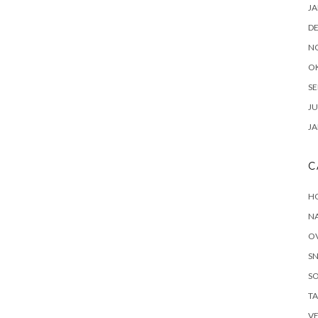
JA
D
N
O
SE
JU
JA
C
H
N
O
S
S
T
V