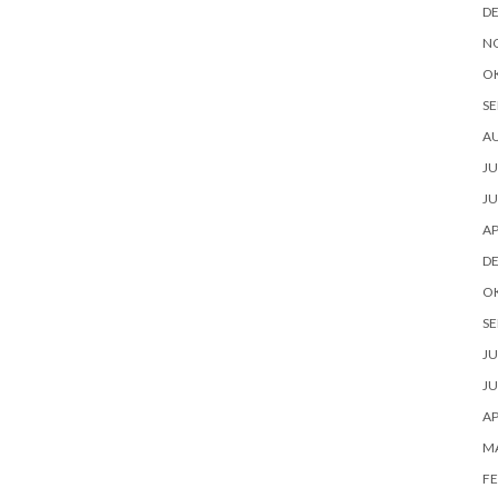
D
N
O
SE
A
JU
JU
AP
D
O
SE
JU
JU
AP
M
FE