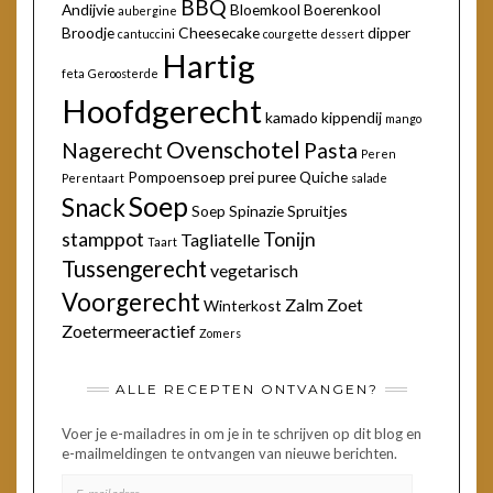
BBQ
Andijvie
Bloemkool
Boerenkool
aubergine
Broodje
Cheesecake
dipper
cantuccini
courgette
dessert
Hartig
feta
Geroosterde
Hoofdgerecht
kamado
kippendij
mango
Ovenschotel
Nagerecht
Pasta
Peren
Pompoensoep
prei
puree
Quiche
Perentaart
salade
Soep
Snack
Soep
Spinazie
Spruitjes
stamppot
Tonijn
Tagliatelle
Taart
Tussengerecht
vegetarisch
Voorgerecht
Zalm
Zoet
Winterkost
Zoetermeeractief
Zomers
ALLE RECEPTEN ONTVANGEN?
Voer je e-mailadres in om je in te schrijven op dit blog en
e-mailmeldingen te ontvangen van nieuwe berichten.
E-