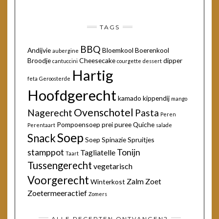
TAGS
BBQ
Andijvie
Bloemkool
Boerenkool
aubergine
Broodje
Cheesecake
dipper
cantuccini
courgette
dessert
Hartig
feta
Geroosterde
Hoofdgerecht
kamado
kippendij
mango
Ovenschotel
Nagerecht
Pasta
Peren
Pompoensoep
prei
puree
Quiche
Perentaart
salade
Soep
Snack
Soep
Spinazie
Spruitjes
stamppot
Tonijn
Tagliatelle
Taart
Tussengerecht
vegetarisch
Voorgerecht
Zalm
Zoet
Winterkost
Zoetermeeractief
Zomers
ALLE RECEPTEN ONTVANGEN?