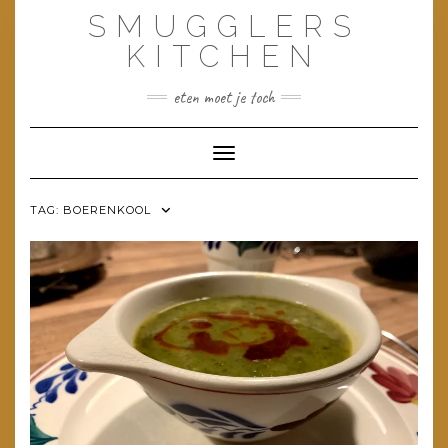
Doorgaan
SMUGGLERS
naar
inhoud
KITCHEN
eten moet je toch
Toggle navigatie
TAG:
BOERENKOOL