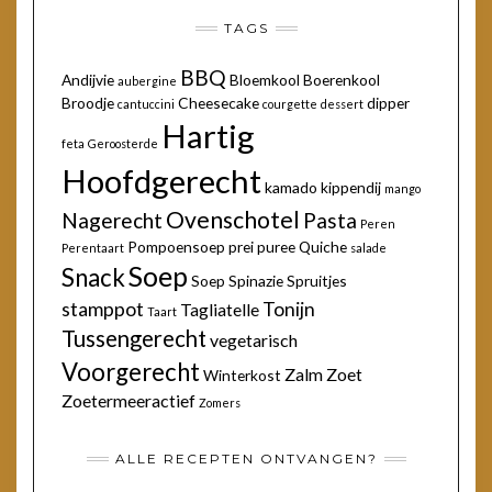
TAGS
BBQ
Andijvie
Bloemkool
Boerenkool
aubergine
Broodje
Cheesecake
dipper
cantuccini
courgette
dessert
Hartig
feta
Geroosterde
Hoofdgerecht
kamado
kippendij
mango
Ovenschotel
Nagerecht
Pasta
Peren
Pompoensoep
prei
puree
Quiche
Perentaart
salade
Soep
Snack
Soep
Spinazie
Spruitjes
stamppot
Tonijn
Tagliatelle
Taart
Tussengerecht
vegetarisch
Voorgerecht
Zalm
Zoet
Winterkost
Zoetermeeractief
Zomers
ALLE RECEPTEN ONTVANGEN?