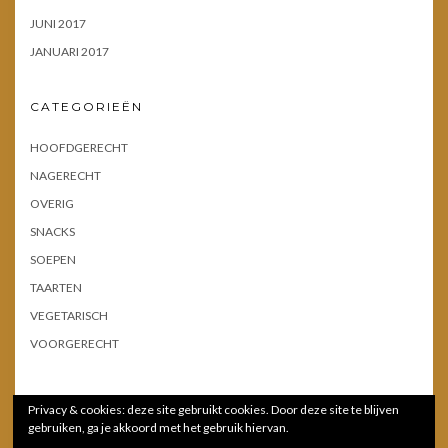
JUNI 2017
JANUARI 2017
CATEGORIEËN
HOOFDGERECHT
NAGERECHT
OVERIG
SNACKS
SOEPEN
TAARTEN
VEGETARISCH
VOORGERECHT
Privacy & cookies: deze site gebruikt cookies. Door deze site te blijven
gebruiken, ga je akkoord met het gebruik hiervan.