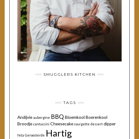
SMUGGLERS KITCHEN
TAGS
BBQ
Andijvie
Bloemkool
Boerenkool
aubergine
Broodje
Cheesecake
dipper
cantuccini
courgette
dessert
Hartig
feta
Geroosterde