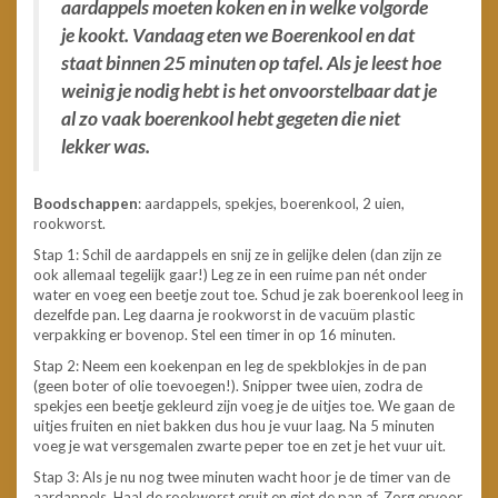
aardappels moeten koken en in welke volgorde
je kookt. Vandaag eten we Boerenkool en dat
staat binnen 25 minuten op tafel. Als je leest hoe
weinig je nodig hebt is het onvoorstelbaar dat je
al zo vaak boerenkool hebt gegeten die niet
lekker was.
Boodschappen
: aardappels, spekjes, boerenkool, 2 uien,
rookworst.
Stap 1: Schil de aardappels en snij ze in gelijke delen (dan zijn ze
ook allemaal tegelijk gaar!) Leg ze in een ruime pan nét onder
water en voeg een beetje zout toe. Schud je zak boerenkool leeg in
dezelfde pan. Leg daarna je rookworst in de vacuüm plastic
verpakking er bovenop. Stel een timer in op 16 minuten.
Stap 2: Neem een koekenpan en leg de spekblokjes in de pan
(geen boter of olie toevoegen!). Snipper twee uien, zodra de
spekjes een beetje gekleurd zijn voeg je de uitjes toe. We gaan de
uitjes fruiten en niet bakken dus hou je vuur laag. Na 5 minuten
voeg je wat versgemalen zwarte peper toe en zet je het vuur uit.
Stap 3: Als je nu nog twee minuten wacht hoor je de timer van de
aardappels. Haal de rookworst eruit en giet de pan af. Zorg ervoor