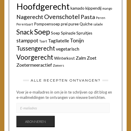
Hoofdgerecht
kamado
kippendij
mango
Ovenschotel
Nagerecht
Pasta
Peren
Pompoensoep
prei
puree
Quiche
Perentaart
salade
Soep
Snack
Soep
Spinazie
Spruitjes
stamppot
Tonijn
Tagliatelle
Taart
Tussengerecht
vegetarisch
Voorgerecht
Zalm
Zoet
Winterkost
Zoetermeeractief
Zomers
ALLE RECEPTEN ONTVANGEN?
Voer je e-mailadres in om je in te schrijven op dit blog en
e-mailmeldingen te ontvangen van nieuwe berichten.
E-
MAILADRES
ABONNEREN