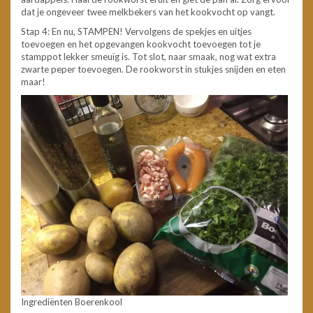
dat je ongeveer twee melkbekers van het kookvocht op vangt.
Stap 4: En nu, STAMPEN! Vervolgens de spekjes en uitjes
toevoegen en het opgevangen kookvocht toevoegen tot je
stamppot lekker smeuïg is. Tot slot, naar smaak, nog wat extra
zwarte peper toevoegen. De rookworst in stukjes snijden en eten
maar!
Ingrediënten Boerenkool