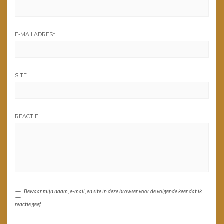
E-MAILADRES
*
SITE
REACTIE
Bewaar mijn naam, e-mail, en site in deze browser voor de volgende keer dat ik
reactie geef.