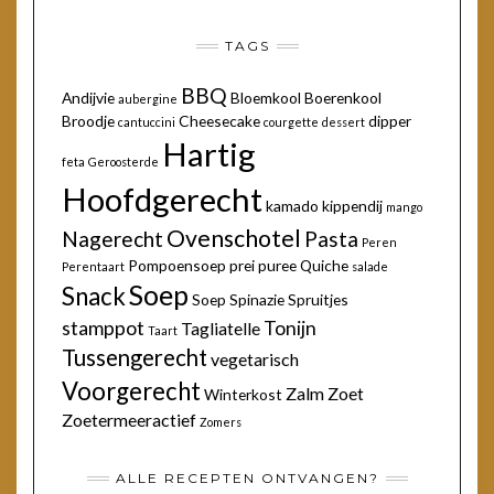
TAGS
BBQ
Andijvie
Bloemkool
Boerenkool
aubergine
Broodje
Cheesecake
dipper
cantuccini
courgette
dessert
Hartig
feta
Geroosterde
Hoofdgerecht
kamado
kippendij
mango
Ovenschotel
Nagerecht
Pasta
Peren
Pompoensoep
prei
puree
Quiche
Perentaart
salade
Soep
Snack
Soep
Spinazie
Spruitjes
stamppot
Tonijn
Tagliatelle
Taart
Tussengerecht
vegetarisch
Voorgerecht
Zalm
Zoet
Winterkost
Zoetermeeractief
Zomers
ALLE RECEPTEN ONTVANGEN?