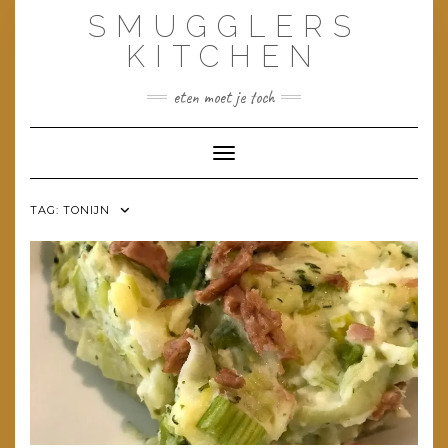
Doorgaan
SMUGGLERS
naar
inhoud
KITCHEN
eten moet je toch
Toggle navigatie
TAG:
TONIJN