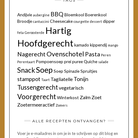
TAGS
BBQ
Andijvie
Bloemkool
Boerenkool
aubergine
Broodje
Cheesecake
dipper
cantuccini
courgette
dessert
Hartig
feta
Geroosterde
Hoofdgerecht
kamado
kippendij
mango
Ovenschotel
Nagerecht
Pasta
Peren
Pompoensoep
prei
puree
Quiche
Perentaart
salade
Soep
Snack
Soep
Spinazie
Spruitjes
stamppot
Tonijn
Tagliatelle
Taart
Tussengerecht
vegetarisch
Voorgerecht
Zalm
Zoet
Winterkost
Zoetermeeractief
Zomers
ALLE RECEPTEN ONTVANGEN?
Voer je e-mailadres in om je in te schrijven op dit blog en