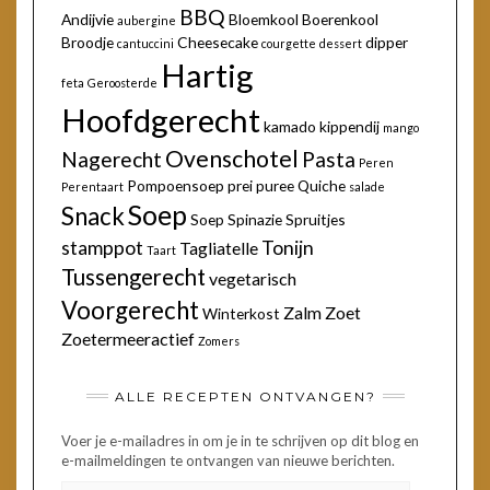
BBQ
Andijvie
Bloemkool
Boerenkool
aubergine
Broodje
Cheesecake
dipper
cantuccini
courgette
dessert
Hartig
feta
Geroosterde
Hoofdgerecht
kamado
kippendij
mango
Ovenschotel
Nagerecht
Pasta
Peren
Pompoensoep
prei
puree
Quiche
Perentaart
salade
Soep
Snack
Soep
Spinazie
Spruitjes
stamppot
Tonijn
Tagliatelle
Taart
Tussengerecht
vegetarisch
Voorgerecht
Zalm
Zoet
Winterkost
Zoetermeeractief
Zomers
ALLE RECEPTEN ONTVANGEN?
Voer je e-mailadres in om je in te schrijven op dit blog en
e-mailmeldingen te ontvangen van nieuwe berichten.
E-