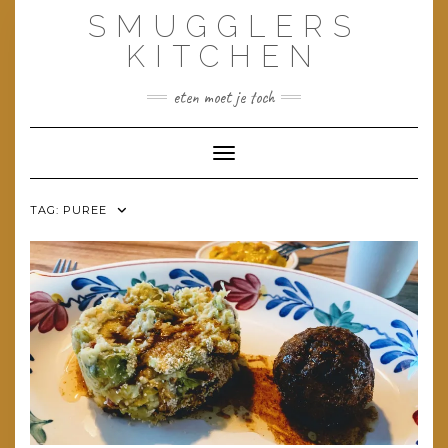
Doorgaan
SMUGGLERS
naar
inhoud
KITCHEN
eten moet je toch
Toggle navigatie
TAG:
PUREE