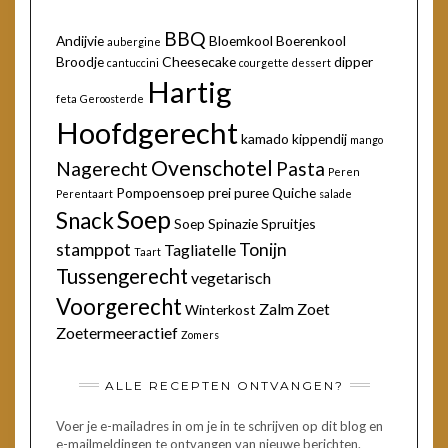
BBQ
Andijvie
Bloemkool
Boerenkool
aubergine
Broodje
Cheesecake
dipper
cantuccini
courgette
dessert
Hartig
feta
Geroosterde
Hoofdgerecht
kamado
kippendij
mango
Ovenschotel
Nagerecht
Pasta
Peren
Pompoensoep
prei
puree
Quiche
Perentaart
salade
Soep
Snack
Soep
Spinazie
Spruitjes
stamppot
Tonijn
Tagliatelle
Taart
Tussengerecht
vegetarisch
Voorgerecht
Zalm
Zoet
Winterkost
Zoetermeeractief
Zomers
ALLE RECEPTEN ONTVANGEN?
Voer je e-mailadres in om je in te schrijven op dit blog en
e-mailmeldingen te ontvangen van nieuwe berichten.