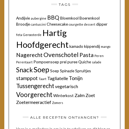
TAGS
BBQ
Andijvie
Bloemkool
Boerenkool
aubergine
Broodje
Cheesecake
dipper
cantuccini
courgette
dessert
Hartig
feta
Geroosterde
Hoofdgerecht
kamado
kippendij
mango
Ovenschotel
Nagerecht
Pasta
Peren
Pompoensoep
prei
puree
Quiche
Perentaart
salade
Soep
Snack
Soep
Spinazie
Spruitjes
stamppot
Tonijn
Tagliatelle
Taart
Tussengerecht
vegetarisch
Voorgerecht
Zalm
Zoet
Winterkost
Zoetermeeractief
Zomers
ALLE RECEPTEN ONTVANGEN?
Voer je e-mailadres in om je in te schrijven op dit blog en