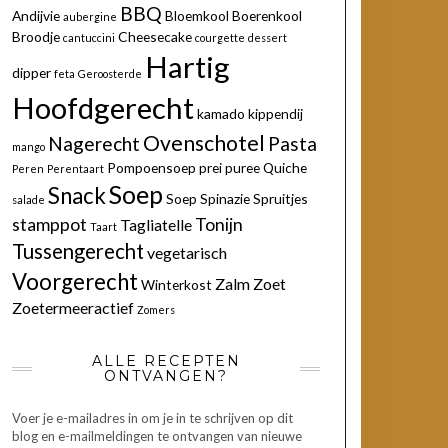
BBQ
Andijvie
Bloemkool
Boerenkool
aubergine
Broodje
Cheesecake
cantuccini
courgette
dessert
Hartig
dipper
feta
Geroosterde
Hoofdgerecht
kamado
kippendij
Ovenschotel
Nagerecht
Pasta
mango
Pompoensoep
prei
puree
Quiche
Peren
Perentaart
Soep
Snack
Soep
Spinazie
Spruitjes
salade
stamppot
Tonijn
Tagliatelle
Taart
Tussengerecht
vegetarisch
Voorgerecht
Zalm
Zoet
Winterkost
Zoetermeeractief
Zomers
ALLE RECEPTEN
ONTVANGEN?
Voer je e-mailadres in om je in te schrijven op dit
blog en e-mailmeldingen te ontvangen van nieuwe