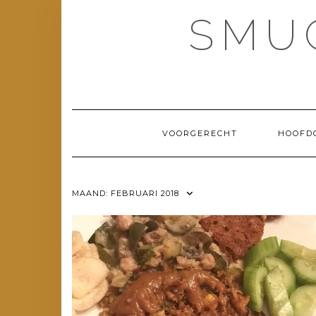
Doorgaan
SMU
naar
inhoud
VOORGERECHT
HOOFD
MAAND:
FEBRUARI 2018