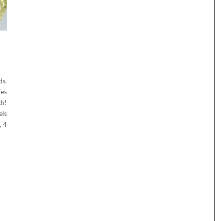
ds.
es
h!
ls
, 4