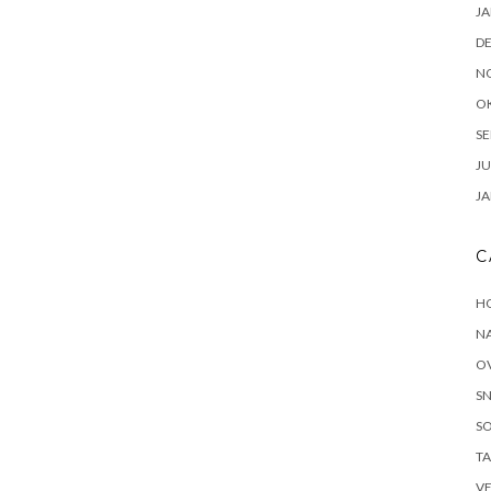
JA
D
N
O
SE
JU
JA
C
H
N
O
S
S
T
V