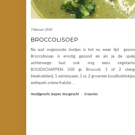
7 februari 2018
BROCCOLISOEP
Na wat ongezonde toetjes is het nu weer tijd gezon
Broccolisoep is ernstig gezond en als je de spekj
achterwege laat ook nog eens vegetarisc
BOODSCHAPPEN: 500 gr. Broccoli, 1 of 2 stenge
bleekselderij, 1 winterpeen, 1 ui, 2 groenten bouillonblokjes
eetlepels crème fraîche
…
Hoofdgerecht
,
Soepen
,
Voorgerecht
-
0 reacties