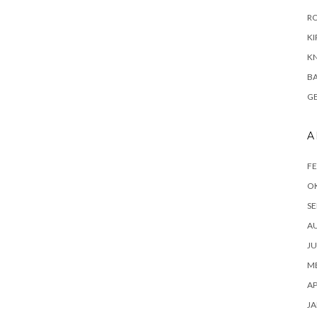
R
KI
KN
B
G
A
FE
O
SE
A
JU
ME
AP
JA