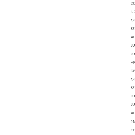
D
N
O
SE
A
JU
JU
AP
D
O
SE
JU
JU
AP
M
FE