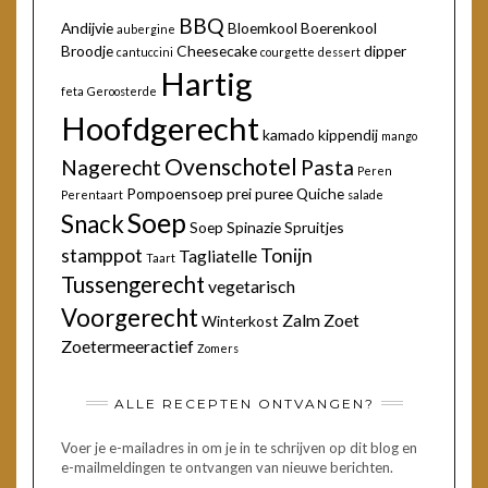
BBQ
Andijvie
Bloemkool
Boerenkool
aubergine
Broodje
Cheesecake
dipper
cantuccini
courgette
dessert
Hartig
feta
Geroosterde
Hoofdgerecht
kamado
kippendij
mango
Ovenschotel
Nagerecht
Pasta
Peren
Pompoensoep
prei
puree
Quiche
Perentaart
salade
Soep
Snack
Soep
Spinazie
Spruitjes
stamppot
Tonijn
Tagliatelle
Taart
Tussengerecht
vegetarisch
Voorgerecht
Zalm
Zoet
Winterkost
Zoetermeeractief
Zomers
ALLE RECEPTEN ONTVANGEN?
Voer je e-mailadres in om je in te schrijven op dit blog en
e-mailmeldingen te ontvangen van nieuwe berichten.