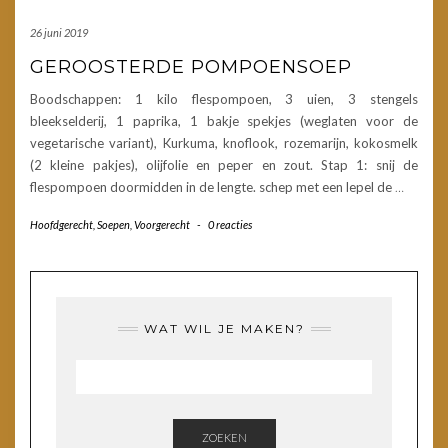
26 juni 2019
GEROOSTERDE POMPOENSOEP
Boodschappen: 1 kilo flespompoen, 3 uien, 3 stengels
bleekselderij, 1 paprika, 1 bakje spekjes (weglaten voor de
vegetarische variant), Kurkuma, knoflook, rozemarijn, kokosmelk
(2 kleine pakjes), olijfolie en peper en zout. Stap 1: snij de
flespompoen doormidden in de lengte. schep met een lepel de
…
Hoofdgerecht
,
Soepen
,
Voorgerecht
-
0 reacties
WAT WIL JE MAKEN?
ZOEKEN