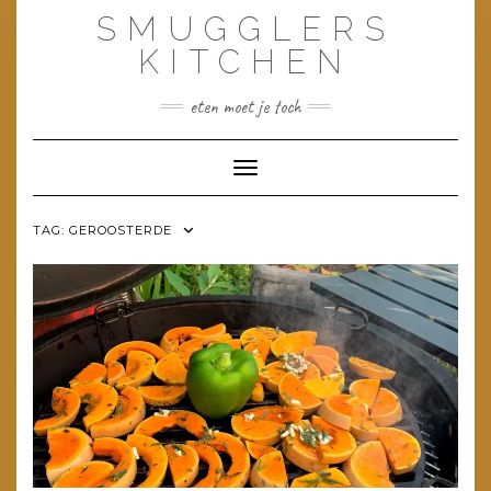
Doorgaan
SMUGGLERS
naar
inhoud
KITCHEN
eten moet je toch
Toggle navigatie
TAG:
GEROOSTERDE