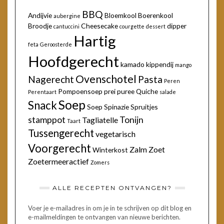
BBQ
Andijvie
Bloemkool
Boerenkool
aubergine
Broodje
Cheesecake
dipper
cantuccini
courgette
dessert
Hartig
feta
Geroosterde
Hoofdgerecht
kamado
kippendij
mango
Ovenschotel
Nagerecht
Pasta
Peren
Pompoensoep
prei
puree
Quiche
Perentaart
salade
Soep
Snack
Soep
Spinazie
Spruitjes
stamppot
Tonijn
Tagliatelle
Taart
Tussengerecht
vegetarisch
Voorgerecht
Zalm
Zoet
Winterkost
Zoetermeeractief
Zomers
ALLE RECEPTEN ONTVANGEN?
Voer je e-mailadres in om je in te schrijven op dit blog en
e-mailmeldingen te ontvangen van nieuwe berichten.